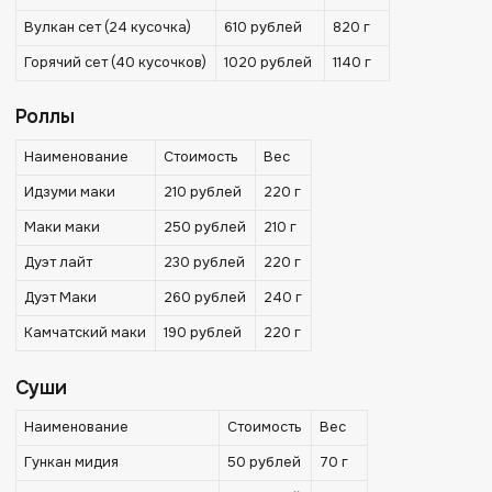
Вулкан сет (24 кусочка)
610 рублей
820 г
Горячий сет (40 кусочков)
1020 рублей
1140 г
Роллы
Наименование
Стоимость
Вес
Идзуми маки
210 рублей
220 г
Маки маки
250 рублей
210 г
Дуэт лайт
230 рублей
220 г
Дуэт Маки
260 рублей
240 г
Камчатский маки
190 рублей
220 г
Суши
Наименование
Стоимость
Вес
Гункан мидия
50 рублей
70 г