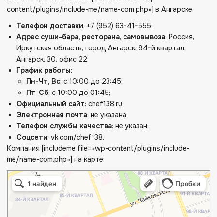
content/plugins/include-me/name-com.php»] в Ангарске.
Телефон доставки
: +7 (952) 63-41-555;
Адрес суши-бара, ресторана, самовывоза
: Россия,
Иркутская область, город Ангарск, 94-й квартал,
Ангарск, 30, офис 22;
График работы
:
Пн-Чт, Вс
: с 10:00 до 23:45;
Пт-Сб
: с 10:00 до 01:45;
Официальный сайт
: chef138.ru;
Электронная почта
: не указана;
Телефон службы качества
: не указан;
Соцсети
: vk.com/chef138.
Компания [includeme file=»wp-content/plugins/include-
me/name-com.php»] на карте: