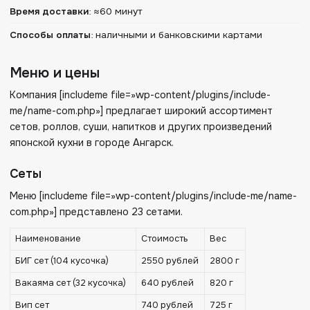
Время доставки
:
≈60 минут
Способы оплаты
:
наличными и банковскими картами
Меню и цены
Компания [includeme file=»wp-content/plugins/include-
me/name-com.php»] предлагает широкий ассортимент
сетов, роллов, суши, напитков и других произведений
японской кухни в городе Ангарск.
Сеты
Меню [includeme file=»wp-content/plugins/include-me/name-
com.php»] представлено 23 сетами.
Наименование
Стоимость
Вес
БИГ сет (104 кусочка)
2550 рублей
2800 г
Вакаяма сет (32 кусочка)
640 рублей
820 г
Вип сет
740 рублей
725 г