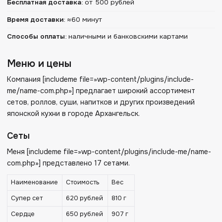
Бесплатная доставка
:
от 500 рублей
Время доставки
:
≈60 минут
Способы оплаты
:
наличными и банковскими картами
Меню и цены
Компания [includeme file=»wp-content/plugins/include-
me/name-com.php»] предлагает широкий ассортимент
сетов, роллов, суши, напитков и других произведений
японской кухни в городе Архангельск.
Сеты
Меня [includeme file=»wp-content/plugins/include-me/name-
com.php»] представлено 17 сетами.
Наименование
Стоимость
Вес
Супер сет
620 рублей
810 г
Сердце
650 рублей
907 г