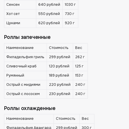
Сенсен
640 рублей
1030 г
Хот сет
550 рублей
730 г
Цунами
620 рублей
920 г
Роллы запеченные
Наименование
Стоимость
Вес
Филадельфия гриль
299 рублей
262 г
Сливочный краб
120 рублей
125 г
Румянный
189 рублей
153 г
Острый с мидиями
220 рублей
240 г
Острый с лососем
230 рублей
240 г
Роллы охлажденные
Наименование
Стоимость
Вес
Филадельфия Авангард
299 рублей
300 г