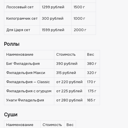
Лососевый сет
1299 рублей
1500 г
Килограмчик сет
300 рублей
1000 г
Для Царя сет
1599 рублей
2000 г
Роллы
Наименование
Стоимость
Вес
Биг Филадельфия
390 рублей
380 г
Филадельфия Макси
315 рублей
320 г
Филадельфия — Classic
от 220 рублей
170 г
Филадельфия с огурцом
от 225 рублей
175 г
Унаги Филадельфия
от 280 рублей
165 г
Суши
Наименование
Стоимость
Вес