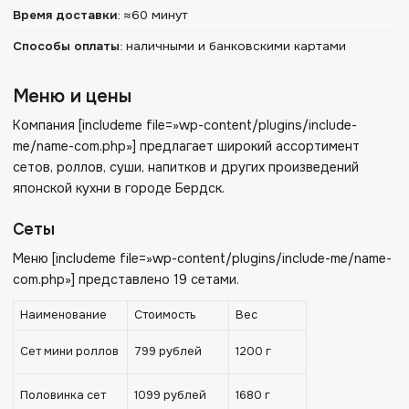
Время доставки
:
≈60 минут
Способы оплаты
:
наличными и банковскими картами
Меню и цены
Компания [includeme file=»wp-content/plugins/include-
me/name-com.php»] предлагает широкий ассортимент
сетов, роллов, суши, напитков и других произведений
японской кухни в городе Бердск.
Сеты
Меню [includeme file=»wp-content/plugins/include-me/name-
com.php»] представлено 19 сетами.
Наименование
Стоимость
Вес
Сет мини роллов
799 рублей
1200 г
Половинка сет
1099 рублей
1680 г