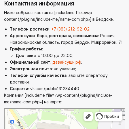
Контактная информация
Ниже собраны контакты [includeme file=»wp-
content/plugins/include-me/name-com.php»] в Бердске.
Телефон доставки
:
+7 (383) 212-92-02
;
Адрес суши-бара, ресторана, самовывоза
: Россия,
Новосибирская область, город Бердск, Микрорайон, 71;
График работы
:
Доставка
: с 10:00 до 22:00;
Официальный сайт
:
давайсуши.рф
;
Электронная почта
: не указана;
Телефон службы качества
: звоните оператору
доставки;
Соцсети
: vk.com/public131234440
Компания [includeme file=»wp-content/plugins/include-
me/name-com.php»] на карте: