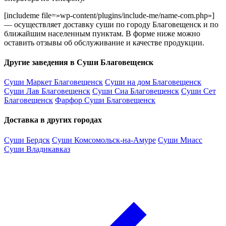
[includeme file=»wp-content/plugins/include-me/name-com.php»]
— осуществляет доставку суши по городу Благовещенск и по
ближайшим населенным пунктам. В форме ниже можно
оставить отзывы об обслуживание и качестве продукции.
Другие заведения в Суши Благовещенск
Суши Маркет Благовещенск
Суши на дом Благовещенск
Суши Лав Благовещенск
Суши Сиа Благовещенск
Суши Сет
Благовещенск
Фарфор Суши Благовещенск
Доставка в других городах
Суши Бердск
Суши Комсомольск-на-Амуре
Суши Миасс
Суши Владикавказ