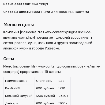
Время доставки
:
≈60 минут
Способы оплаты
:
наличными и банковскими картами
Меню и цены
Компания [includeme file=»wp-content/plugins/include-
me/name-com.php»] предлагает широкий ассортимент
сетов, роллов, суши, напитков и других произведений
японской кухни в городе Ижевске.
Сеты
Меню [includeme file=»wp-content/plugins/include-me/name-
com.php»] представлено 19 сетами.
Наименование
Стоимость
Вес
Комбо №1
600 рублей
1230 г
Большой самурай
1200 рублей
2520 г
Дайкири
600 рублей
1300 г