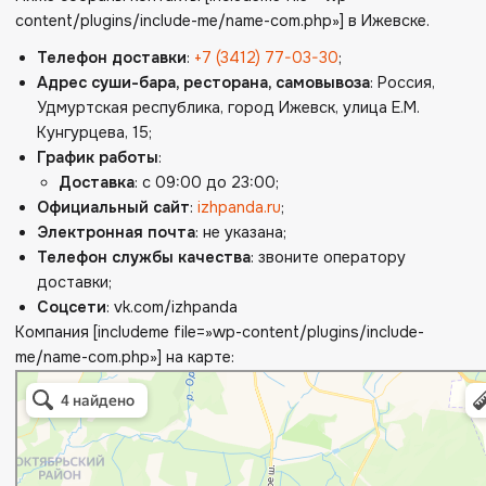
content/plugins/include-me/name-com.php»] в Ижевске.
Телефон доставки
:
+7 (3412) 77-03-30
;
Адрес суши-бара, ресторана, самовывоза
: Россия,
Удмуртская республика, город Ижевск, улица Е.М.
Кунгурцева, 15;
График работы
:
Доставка
: с 09:00 до 23:00;
Официальный сайт
:
izhpanda.ru
;
Электронная почта
: не указана;
Телефон службы качества
: звоните оператору
доставки;
Соцсети
: vk.com/izhpanda
Компания [includeme file=»wp-content/plugins/include-
me/name-com.php»] на карте: