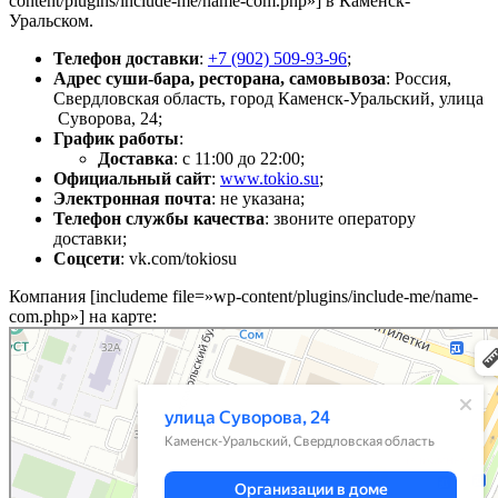
content/plugins/include-me/name-com.php»] в Каменск-
Уральском.
Телефон доставки
:
+7 (902) 509-93-96
;
Адрес суши-бара, ресторана, самовывоза
: Россия,
Свердловская область, город Каменск-Уральский, улица
Суворова, 24;
График работы
:
Доставка
: с 11:00 до 22:00;
Официальный сайт
:
www.tokio.su
;
Электронная почта
: не указана;
Телефон службы качества
: звоните оператору
доставки;
Соцсети
: vk.com/tokiosu
Компания [includeme file=»wp-content/plugins/include-me/name-
com.php»] на карте: