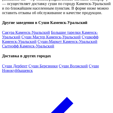
— осуществляет доставку суши по городу Каменск-Уральский
и по ближайшим населенным пунктам. В форме ниже можно
оставить отзывы об обслуживание и качестве продукции.
Другие заведения в Суши Каменск-Уральский
Сакура Каменск-Уральский
Большие тарелки Каменск-
Уральский
Суши Мастер Каменск-Уральский
Сушкофф
Каменск-Уральский
Суши-Маркет Каменск-Уральский
Сытнофф Каменск-Уральский
Доставка в других городах
Суши Дербент
Суши Березники
Суши Волжский
Суши
Новокуйбышевск