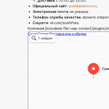
Доставка
: с 10:00 до 23:00;
Официальный сайт
:
sushikemerovo.ru
;
Электронная почта
: не указана;
Телефон службы качества
: звоните опера
Соцсети
: vk.com/sushifries.
Компания [includeme file=»wp-content/plugins/i