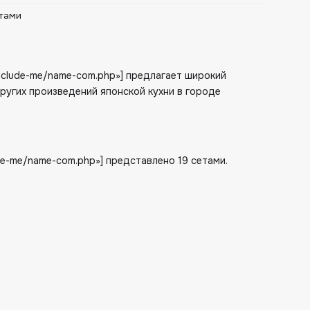
тами
/include-me/name-com.php»] предлагает широкий
других произведений японской кухни в городе
ude-me/name-com.php»] представлено 19 сетами.