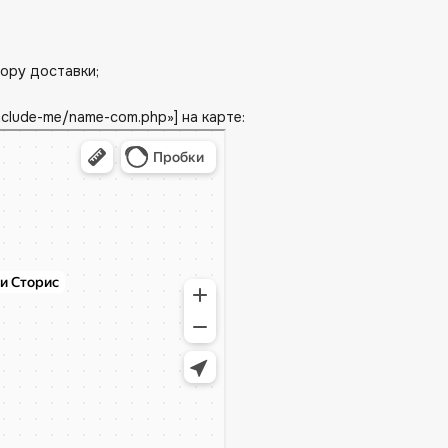
тору доставки;
nclude-me/name-com.php»] на карте: