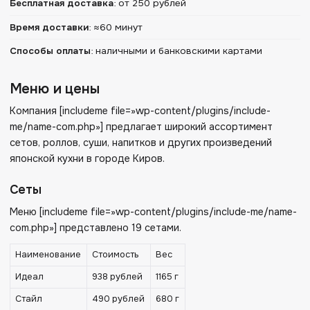
Бесплатная доставка
:
от 250 рублей
Время доставки
:
≈60 минут
Способы оплаты
:
наличными и банковскими картами
Меню и цены
Компания [includeme file=»wp-content/plugins/include-
me/name-com.php»] предлагает широкий ассортимент
сетов, роллов, суши, напитков и других произведений
японской кухни в городе Киров.
Сеты
Меню [includeme file=»wp-content/plugins/include-me/name-
com.php»] представлено 19 сетами.
Наименование
Стоимость
Вес
Идеал
938 рублей
1165 г
Стайл
490 рублей
680 г