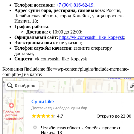
Телефон доставки
:
+7 (904) 816-62-19
;
Адрес суши-бара, ресторана, самовывоза
: Россия,
Челябинская область, город Копейск, улица проспект
Ильича, 18;
График работы
:
Доставка
: с 10:00 до 22:00;
Официальный сайт
:
https://vk.com/sushi_like_kopeysk
;
Электронная почта
: не указана;
Телефон службы качества
: звоните оператору
доставки;
Соцсети
: vk.com/sushi_like_kopeysk
Компания [includeme file=»wp-content/plugins/include-me/name-
com.php»] на карте: