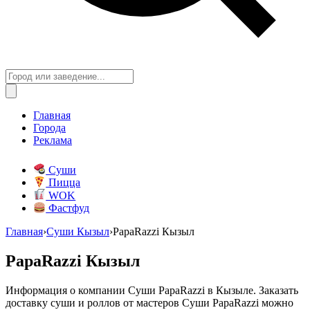
Главная
Города
Реклама
Суши
Пицца
WOK
Фастфуд
Главная
›
Суши Кызыл
›
PapaRazzi Кызыл
PapaRazzi Кызыл
Информация о компании Суши PapaRazzi в Кызыле. Заказать
доставку суши и роллов от мастеров Суши PapaRazzi можно