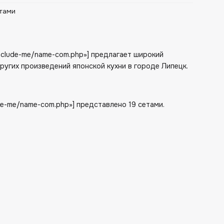
тами
/include-me/name-com.php»] предлагает широкий
других произведений японской кухни в городе Липецк.
ude-me/name-com.php»] представлено 19 сетами.