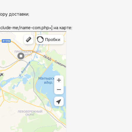
тору доставки;
nclude-me/name-com.php»] на карте: