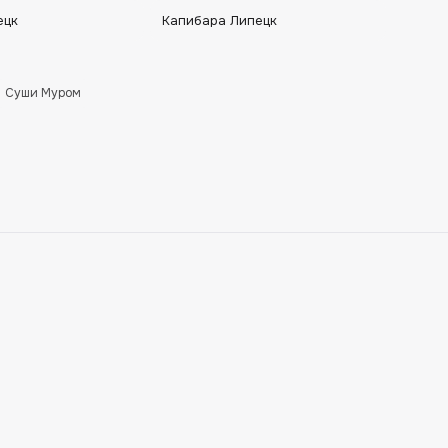
ецк
Капибара Липецк
Суши Муром