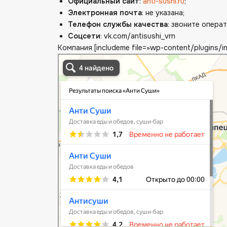
Официальный сайт
:
anti-sushi.ru
;
Электронная почта
: не указана;
Телефон службы качества
: звоните опера
Соцсети
: vk.com/antisushi_vrn
Компания [includeme file=»wp-content/plugins/i