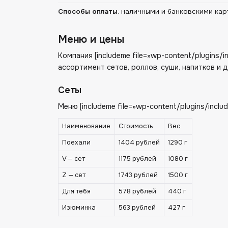
Способы оплаты
:
наличными и банковскими кар
Меню и цены
Компания [includeme file=»wp-content/plugins
ассортимент сетов, роллов, суши, напитков и 
Сеты
Меню [includeme file=»wp-content/plugins/incl
Наименование
Стоимость
Вес
Поехали
1404 рублей
1290 г
V — сет
1175 рублей
1080 г
Z — сет
1743 рублей
1500 г
Для тебя
578 рублей
440 г
Изюминка
563 рублей
427 г