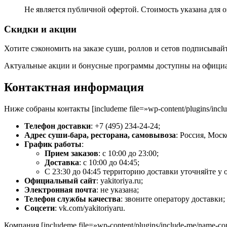
Не является публичной офертой. Стоимость указана для 
Скидки и акции
Хотите сэкономить на заказе суши, роллов и сетов подписывай
Актуальные акции и бонусные программы доступны на официал
Контактная информация
Ниже собраны контакты [includeme file=»wp-content/plugins/inc
Телефон доставки
: +7 (495) 234-24-24;
Адрес суши-бара, ресторана, самовывоза
: Россия, Моск
График работы
:
Прием заказов
: с 10:00 до 23:00;
Доставка
: с 10:00 до 04:45;
С 23:30 до 04:45 территорию доставки уточняйте у 
Официальный сайт
: yakitoriya.ru;
Электронная почта
: не указана;
Телефон службы качества
: звоните оператору доставки;
Соцсети
: vk.com/yakitoriyaru.
Компания [includeme file=»wp-content/plugins/include-me/name-co