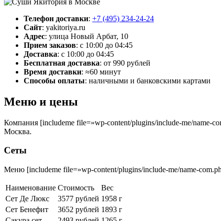
Телефон доставки
:
+7 (495) 234-24-24
Сайт
:
yakitoriya.ru
Адрес
:
улица Новый Арбат, 10
Прием заказов
:
с 10:00 до 04:45
Доставка
:
с 10:00 до 04:45
Бесплатная доставка
:
от 990 рублей
Время доставки
:
≈60 минут
Способы оплаты
:
наличными и банковскими картами
Меню и цены
Компания [includeme file=»wp-content/plugins/include-me/name
Москва.
Сеты
Меню [includeme file=»wp-content/plugins/include-me/name-com.p
Наименование
Стоимость
Вес
Сет Де Люкс
3577 рублей
1958 г
Сет Бенефит
3652 рублей
1893 г
Сакура сет
2493 рублей
1265 г