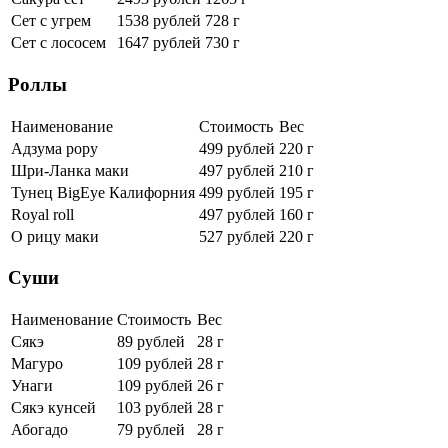
Сет с угрем
1538 рублей
728 г
Сет с лососем
1647 рублей
730 г
Роллы
Наименование
Стоимость
Вес
Адзума рору
499 рублей
220 г
Шри-Ланка маки
497 рублей
210 г
Тунец BigEye Калифорния
499 рублей
195 г
Royal roll
497 рублей
160 г
О рицу маки
527 рублей
220 г
Суши
Наименование
Стоимость
Вес
Сякэ
89 рублей
28 г
Магуро
109 рублей
28 г
Унаги
109 рублей
26 г
Сякэ кунсей
103 рублей
28 г
Абогадо
79 рублей
28 г