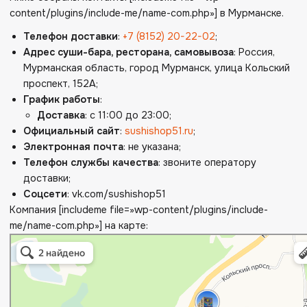
content/plugins/include-me/name-com.php»] в Мурманске.
Телефон доставки
:
+7 (8152) 20-22-02
;
Адрес суши-бара, ресторана, самовывоза
: Россия,
Мурманская область, город Мурманск, улица Кольский
проспект, 152А;
График работы
:
Доставка
: с 11:00 до 23:00;
Официальный сайт
:
sushishop51.ru
;
Электронная почта
: не указана;
Телефон службы качества
: звоните оператору
доставки;
Соцсети
: vk.com/sushishop51
Компания [includeme file=»wp-content/plugins/include-
me/name-com.php»] на карте: