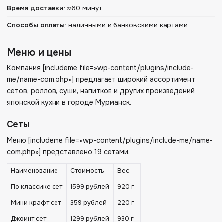
Время доставки
:
≈60 минут
Способы оплаты
:
наличными и банковскими картами
Меню и цены
Компания [includeme file=»wp-content/plugins/include-
me/name-com.php»] предлагает широкий ассортимент
сетов, роллов, суши, напитков и других произведений
японской кухни в городе Мурманск.
Сеты
Меню [includeme file=»wp-content/plugins/include-me/name-
com.php»] представлено 19 сетами.
Наименование
Стоимость
Вес
По классике сет
1599 рублей
920 г
Мини крафт сет
359 рублей
220 г
Джоинт сет
1299 рублей
930 г