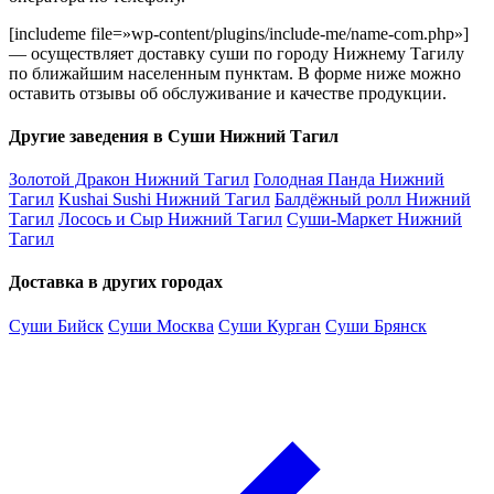
[includeme file=»wp-content/plugins/include-me/name-com.php»]
— осуществляет доставку суши по городу Нижнему Тагилу
по ближайшим населенным пунктам. В форме ниже можно
оставить отзывы об обслуживание и качестве продукции.
Другие заведения в Суши Нижний Тагил
Золотой Дракон Нижний Тагил
Голодная Панда Нижний
Тагил
Kushai Sushi Нижний Тагил
Балдёжный ролл Нижний
Тагил
Лосось и Сыр Нижний Тагил
Суши-Маркет Нижний
Тагил
Доставка в других городах
Суши Бийск
Суши Москва
Суши Курган
Суши Брянск