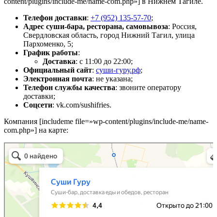
content/plugins/include-me/name-com.php»] в Нижнем Тагиле.
Телефон доставки
:
+7 (952) 135-57-70
;
Адрес суши-бара, ресторана, самовывоза
: Россия,
Свердловская область, город Нижний Тагил, улица
Пархоменко, 5;
График работы
:
Доставка
: с 11:00 до 22:00;
Официальный сайт
:
суши-гуру.рф
;
Электронная почта
: не указана;
Телефон службы качества
: звоните оператору
доставки;
Соцсети
: vk.com/sushifries.
Компания [includeme file=»wp-content/plugins/include-me/name-
com.php»] на карте:
Суши Гуру
Доставка еды и обедов в Нижнем Тагиле
Кофе с собой в Нижнем Тагиле