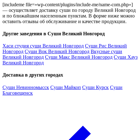
[includeme file=»wp-content/plugins/include-me/name-com.php»]
— осуществляет доставку суши по городу Великий Новгород
и по ближайшим населенным пунктам. В форме ниже можно
оставить отзывы об обслуживание и качестве продукции.
Другие заведения в Суши Великий Новгород
Хаси студия суши Великий Новгород
Суши Рис Великий
Новгород
Суши Вок Великий Новгород
Вкусные суши
Великий Новгород
Суши Макс Великий Новгород
Суши Хауз
Великий Новгород
Доставка в других городах
Суши Невинномысск
Суши Майкоп
Суши Курск
Суши
Благовещенск