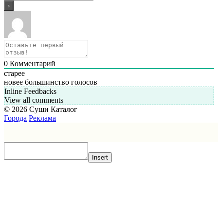
0
Комментарий
старее
новее
большинство голосов
Inline Feedbacks
View all comments
© 2026 Суши Каталог
Города
Реклама
Insert