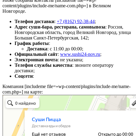
Ниже собраны контакты [includeme file=»wp-
content/plugins/include-me/name-com.php»] в Великом
Новгороде.
Телефон доставки
:
+7 (8162) 92-38-44
;
Адрес суши-бара, ресторана, самовывоза
: Россия,
Новгородская область, город Великий Новгород, улица
Большая Санкт-Петербургская, 142;
График работы
:
Доставка
: с 11:00 до 00:00;
Официальный сайт
:
www.sushi24-nov.ru
;
Электронная почта
: не указана;
Телефон службы качества
: звоните оператору
доставки;
Соцсети
:
Компания [includeme file=»wp-content/plugins/include-me/name-
com.php»] на карте: