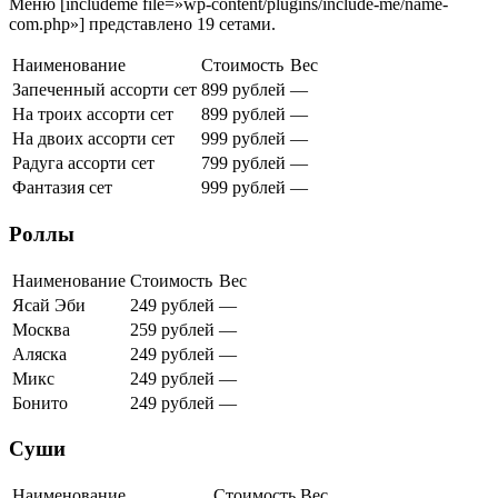
Меню [includeme file=»wp-content/plugins/include-me/name-
com.php»] представлено 19 сетами.
Наименование
Стоимость
Вес
Запеченный ассорти сет
899 рублей
—
На троих ассорти сет
899 рублей
—
На двоих ассорти сет
999 рублей
—
Радуга ассорти сет
799 рублей
—
Фантазия сет
999 рублей
—
Роллы
Наименование
Стоимость
Вес
Ясай Эби
249 рублей
—
Москва
259 рублей
—
Аляска
249 рублей
—
Микс
249 рублей
—
Бонито
249 рублей
—
Суши
Наименование
Стоимость
Вес