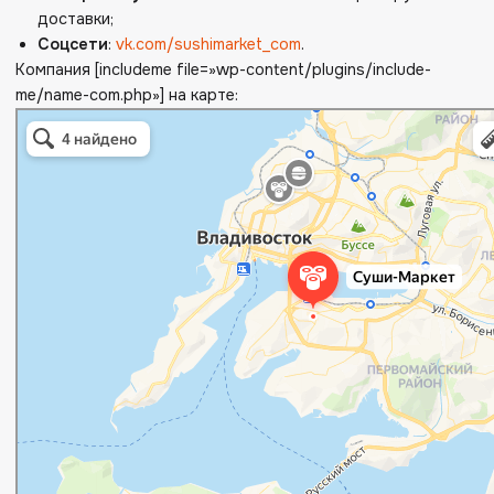
доставки;
Соцсети
:
vk.com/sushimarket_com
.
Компания [includeme file=»wp-content/plugins/include-
me/name-com.php»] на карте: