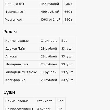
Пятница сет
855 рублей
1130 г
Терияки сет
499 рублей
660 г
Ураган сет
1060 рублей
990 г
Роллы
Наименование
Стоимость
Вес
Дракон Лайт
29 рублей
33 г/шт
Аляска
29 рублей
33 г/шт
Филадельфия
29 рублей
33 г/шт
Филадельфия люкс
33 рублей
33 г/шт
Калифорния
29 рублей
33 г/шт
Суши
Наименование
Стоимость
Вес
Не представлены
0 рублей
0 г