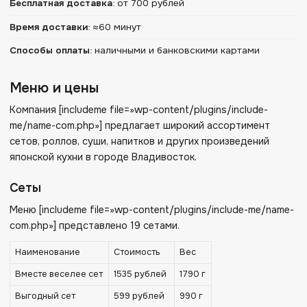
Бесплатная доставка
:
от 700 рублей
Время доставки
:
≈60 минут
Способы оплаты
:
наличными и банковскими картами
Меню и цены
Компания [includeme file=»wp-content/plugins/include-
me/name-com.php»] предлагает широкий ассортимент
сетов, роллов, суши, напитков и других произведений
японской кухни в городе Владивосток.
Сеты
Меню [includeme file=»wp-content/plugins/include-me/name-
com.php»] представлено 19 сетами.
Наименование
Стоимость
Вес
Вместе веселее сет
1535 рублей
1790 г
Выгодный сет
599 рублей
990 г