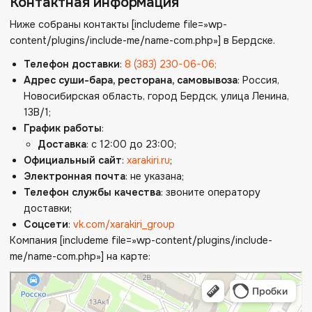
Контактная информация
Ниже собраны контакты [includeme file=»wp-
content/plugins/include-me/name-com.php»] в Бердске.
Телефон доставки
:
8 (383) 230-06-06;
Адрес суши-бара, ресторана, самовывоза
: Россия,
Новосибирская область, город Бердск, улица
Ленина,
13В/1
;
График работы
:
Доставка
: с 12:00 до 23:00;
Официальный сайт
:
xarakiri.ru
;
Электронная почта
: не указана;
Телефон службы качества
: звоните оператору
доставки;
Соцсети
:
vk.com/xarakiri_group
Компания [includeme file=»wp-content/plugins/include-
me/name-com.php»] на карте: