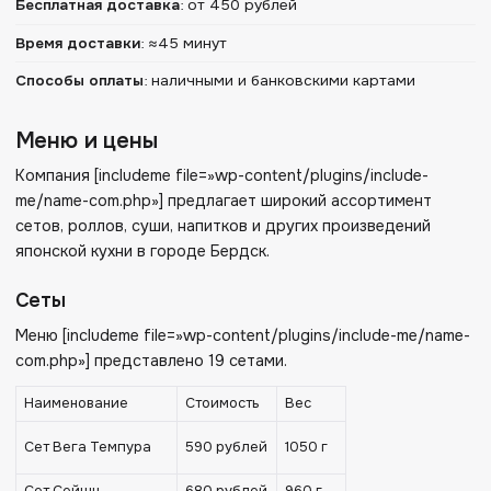
Бесплатная доставка
:
от 450 рублей
Время доставки
:
≈45 минут
Способы оплаты
:
наличными и банковскими картами
Меню и цены
Компания [includeme file=»wp-content/plugins/include-
me/name-com.php»] предлагает широкий ассортимент
сетов, роллов, суши, напитков и других произведений
японской кухни в городе Бердск.
Сеты
Меню [includeme file=»wp-content/plugins/include-me/name-
com.php»] представлено 19 сетами.
Наименование
Стоимость
Вес
Сет Вега Темпура
590 рублей
1050 г
Сет Сейшн
680 рублей
960 г