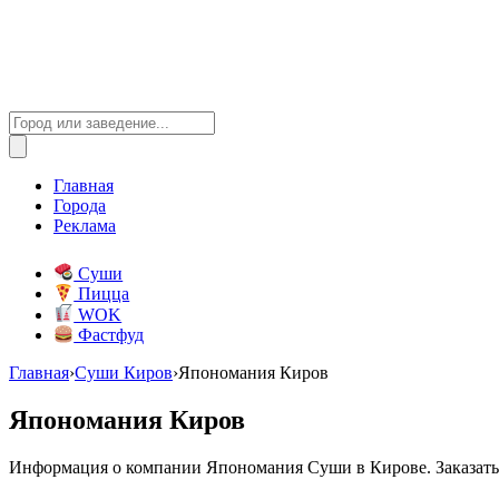
Главная
Города
Реклама
Суши
Пицца
WOK
Фастфуд
Главная
›
Суши Киров
›
Япономания Киров
Япономания Киров
Информация о компании Япономания Суши в Кирове. Заказать 