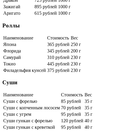
Дракон
725 рублей
1000 г
Зажигай
895 рублей
1000 г
Аригато
615 рублей
1000 г
Роллы
Наименование
Стоимость
Вес
Япона
365 рублей
250 г
Флорида
345 рублей
200 г
Самурай
310 рублей
230 г
Токио
445 рублей
230 г
Филадельфия кунсей
375 рублей
230 г
Суши
Наименование
Стоимость
Вес
Суши с форелью
85 рублей
35 г
Суши с копченным лососем
70 рублей
35 г
Суши с угрем
95 рублей
35 г
Суши гункан с форелью
120 рублей
40 г
Суши гункан с креветкой
95 рублей
40 г