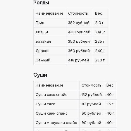
Роллы
Наименование
Стоимость
Вес
Грин
382 рублей
210 г
Хияши
408 рублей
240 г
Батакан
350 рублей
225 г
Дракон
360 рублей
240 г
Нежный
418 рублей
230 г
Суши
Наименование
Стоимость
Вес
Суши сяке спайс
132 рублей
40 г
Суши сяке
112 рублей
35 г
Суши кани спайс
90 рублей
40 г
Суши марузаки спайс
90 рублей
40 г