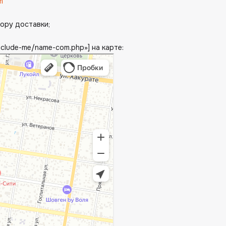
m
тору доставки;
nclude-me/name-com.php»] на карте: