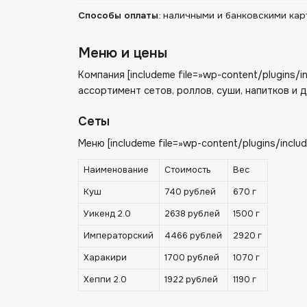
Способы оплаты
:
наличными и банковскими кар
Меню и цены
Компания [includeme file=»wp-content/plugins
ассортимент сетов, роллов, суши, напитков и 
Сеты
Меню [includeme file=»wp-content/plugins/incl
Наименование
Стоимость
Вес
Куш
740 рублей
670 г
Уикенд 2.0
2638 рублей
1500 г
Императорский
4466 рублей
2920 г
Харакири
1700 рублей
1070 г
Хеппи 2.0
1922 рублей
1190 г