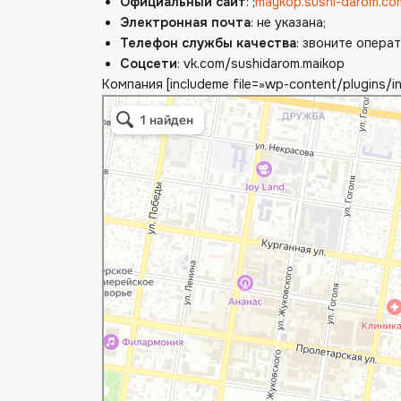
Официальный сайт
: ;
maykop.sushi-darom.co
Электронная почта
: не указана;
Телефон службы качества
: звоните опера
Соцсети
: vk.com/sushidarom.maikop
Компания [includeme file=»wp-content/plugins/i