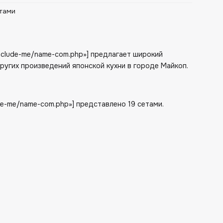
тами
/include-me/name-com.php»] предлагает широкий
других произведений японской кухни в городе Майкоп.
ude-me/name-com.php»] представлено 19 сетами.