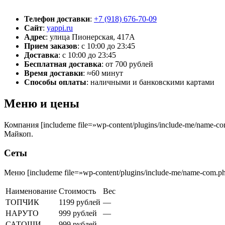
Телефон доставки
:
+7 (918) 676-70-09
Сайт
:
yappi.ru
Адрес
:
улица Пионерская, 417А
Прием заказов
:
с 10:00 до 23:45
Доставка
:
с 10:00 до 23:45
Бесплатная доставка
:
от 700 рублей
Время доставки
:
≈60 минут
Способы оплаты
:
наличными и банковскими картами
Меню и цены
Компания [includeme file=»wp-content/plugins/include-me/name
Майкоп.
Сеты
Меню [includeme file=»wp-content/plugins/include-me/name-com.p
Наименование
Стоимость
Вес
ТОПЧИК
1199 рублей
—
НАРУТО
999 рублей
—
САТОШИ
999 рублей
—