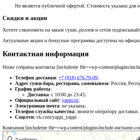
Не является публичной офертой. Стоимость указана для 
Скидки и акции
Хотите сэкономить на заказе суши, роллов и сетов подписывай
Актуальные акции и бонусные программы доступны на официал
Контактная информация
Ниже собраны контакты [includeme file=»wp-content/plugins/inc
Телефон доставки
:
+7 (918) 676-70-09
;
Адрес суши-бара, ресторана, самовывоза
: Россия, Рес
График работы
:
Доставка
: с 10:00 до 23:45;
Официальный сайт
:
yappi.ru
;
Электронная почта
: не указана;
Телефон службы качества
: звоните оператору доставки;
Соцсети
: vk.com/yappi_yappi
Компания [includeme file=»wp-content/plugins/include-me/name-co